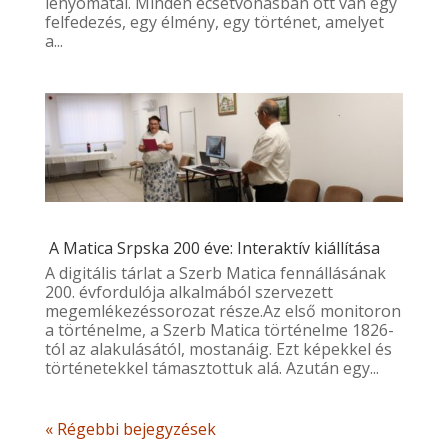
lenyomatai. Minden ecsetvonásban ott van egy
felfedezés, egy élmény, egy történet, amelyet
a...
A Matica Srpska 200 éve: Interaktív kiállítása
A digitális tárlat a Szerb Matica fennállásának
200. évfordulója alkalmából szervezett
megemlékezéssorozat része.Az első monitoron
a történelme, a Szerb Matica történelme 1826-
tól az alakulásától, mostanáig. Ezt képekkel és
történetekkel támasztottuk alá. Azután egy...
« Régebbi bejegyzések