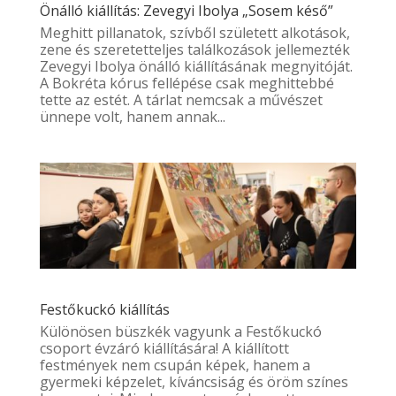
Önálló kiállítás: Zevegyi Ibolya „Sosem késő”
Meghitt pillanatok, szívből született alkotások,
zene és szeretetteljes találkozások jellemezték
Zevegyi Ibolya önálló kiállításának megnyitóját.
A Bokréta kórus fellépése csak meghittebbé
tette az estét. A tárlat nemcsak a művészet
ünnepe volt, hanem annak...
Festőkuckó kiállítás
Különösen büszkék vagyunk a Festőkuckó
csoport évzáró kiállítására! A kiállított
festmények nem csupán képek, hanem a
gyermeki képzelet, kíváncsiság és öröm színes