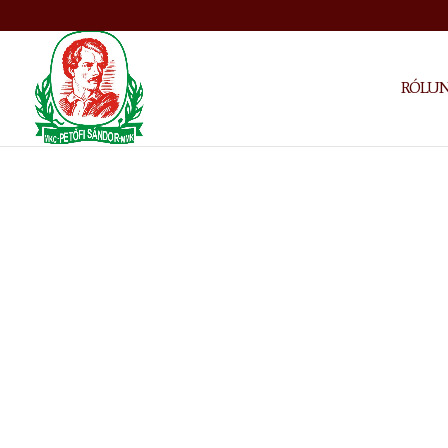
RÓLU
Petőfi Sándor Magyar Művelődési Közpon
A
Petőfi Sándor Magyar Művelődési Közp
az Újvidék Város Képviselő-testületének dön
újvidéki magyar közösség számára olyan teret 
tevékenységeiket fejleszthetik, hagyományaik
Az
Újvidék Város
által alapított, teljeskörű
Központ 2021-ben kezdte meg működését azz
és gazdagítsa az újvidéki magyar közösség kul