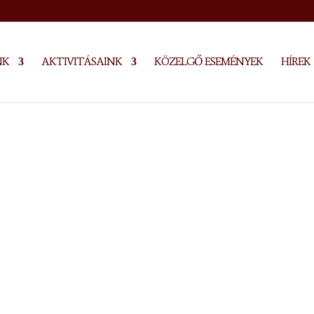
NK
AKTIVITÁSAINK
KÖZELGŐ ESEMÉNYEK
HÍREK
t – Újvidék
ont
2021. május 26-án jött létre Újvidéken,
tése nyomán. Intézményünk célja, hogy az
biztosítson, ahol kulturális
at megőrizhetik és ápolhatják.
en felújított Petőfi Sándor Magyar Művelődési
al a céllal, hogy megszervezze, fejlessze
turális életét.