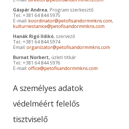
Gáspár Andrea
, Program szerkesztő
Tel.: +381 64 844 5975
E-mail:
koordinator@petofisandormmkns.com
,
kulturnestanice@petofisandormmkns.com
Hanák Rigó Ildikó
, szervező
Tel.: +381 64 844 5974
Email:
organizator@petofisandormmkns.com
Burnat Norbert,
üzleti titkár
Tel.: +381 64 844 5976
E-mail:
office@petofisandormmkns.com
A személyes adatok
védelméért felelős
tisztviselő