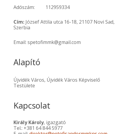
Adószám:
112959334
Cím:
József Attila utca 16-18, 21107 Novi Sad,
Szerbia
Email: spetofimmk@gmail.com
Alapító
Újvidék Város,
Újvidék Város Képviselő
Testülete
Kapcsolat
Király Károly
, igazgató
Tel.: +381 64 844 5977
E-mail:
direktor@petofisandormmkns.com